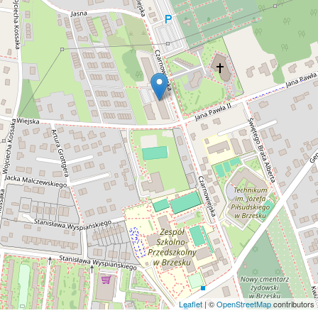
Leaflet
| ©
OpenStreetMap
contributors