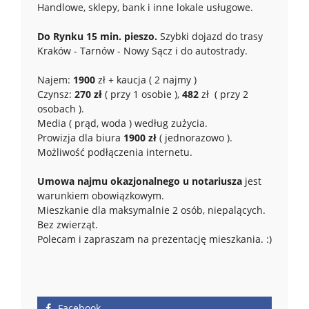
Handlowe, sklepy, bank i inne lokale usługowe.
Do Rynku 15 min. pieszo.
Szybki dojazd do trasy
Kraków - Tarnów - Nowy Sącz i do autostrady.
Najem:
1900
zł + kaucja ( 2 najmy )
Czynsz:
270 zł
( przy 1 osobie ),
482
zł ( przy 2
osobach ).
Media ( prąd, woda ) według zużycia.
Prowizja dla biura
1900 zł
( jednorazowo ).
Możliwość podłączenia internetu.
Umowa najmu okazjonalnego u notariusza
jest
warunkiem obowiązkowym.
Mieszkanie dla maksymalnie 2 osób, niepalących.
Bez zwierząt.
Polecam i zapraszam na prezentację mieszkania. :)
Facebook