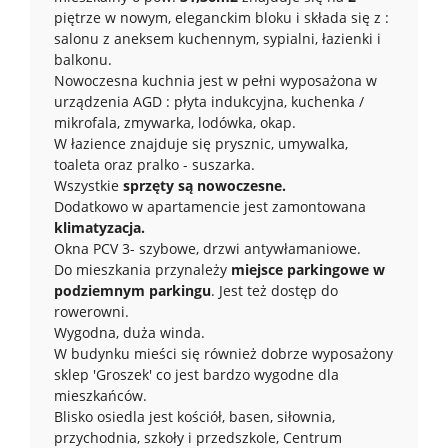
piętrze w nowym, eleganckim bloku i składa się z :
salonu z aneksem kuchennym, sypialni, łazienki i
balkonu.
Nowoczesna kuchnia jest w pełni wyposażona w
urządzenia AGD : płyta indukcyjna, kuchenka /
mikrofala, zmywarka, lodówka, okap.
W łazience znajduje się prysznic, umywalka,
toaleta oraz pralko - suszarka.
Wszystkie
sprzęty są nowoczesne.
Dodatkowo w apartamencie jest zamontowana
klimatyzacja.
Okna PCV 3- szybowe, drzwi antywłamaniowe.
Do mieszkania przynależy
miejsce parkingowe w
podziemnym parkingu
. Jest też dostęp do
rowerowni.
Wygodna, duża winda.
W budynku mieści się również dobrze wyposażony
sklep 'Groszek' co jest bardzo wygodne dla
mieszkańców.
Blisko osiedla jest kościół, basen, siłownia,
przychodnia, szkoły i przedszkole, Centrum