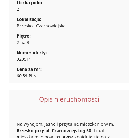
Liczba pokoi:
2
Lokalizacja:
Brzesko , Czarnowiejska
Piętro:
2 na 3
Numer oferty:
929511
2
Cena za m
:
60,59 PLN
Opis nieruchomości
Na wynajem, jasne i przytulne mieszkanie w m.
Brzesko przy ul. Czarnowiejskiej 50
. Lokal
mieszkalny o pow.
31,36m2
znajduje się na
2