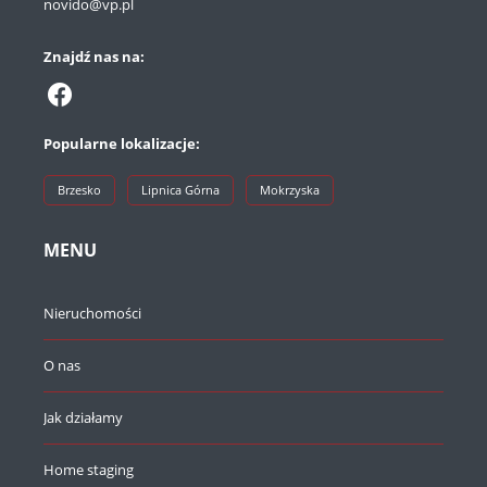
novido@vp.pl
Znajdź nas na:
Popularne lokalizacje:
Brzesko
Lipnica Górna
Mokrzyska
MENU
Nieruchomości
O nas
Jak działamy
Home staging