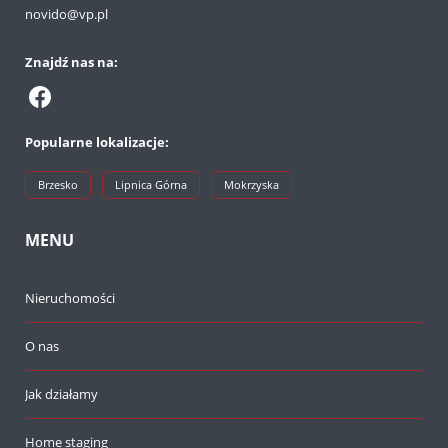
novido@vp.pl
Znajdź nas na:
Popularne lokalizacje:
Brzesko
Lipnica Górna
Mokrzyska
MENU
Nieruchomości
O nas
Jak działamy
Home staging