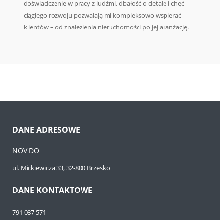
doświadczenie w pracy z ludźmi, dbałość o detale i chęć
ciągłego rozwoju pozwalają mi kompleksowo wspierać
klientów – od znalezienia nieruchomości po jej aranżację.
DANE ADRESOWE
NOVIDO
ul. Mickiewicza 33, 32-800 Brzesko
DANE KONTAKTOWE
791 087 571